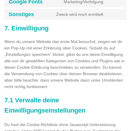
Google Fonts
Marketing/Verfolgung
service
Consent
gdpr-
to
Sonstiges
Zweck wird noch ermittelt
cookie-
service
Consent
consent
google-
to
7. Einwilligung
fonts
service
sonstiges
Wenn du unsere Website das erste Mal besuchst, zeigen wir dir
ein Pop-Up mit einer Erklärung über Cookies. Sobald du auf
„Einstellungen speichern“ klickst, gibst du uns deine Einwilligung
alle von dir gewählten Kategorien von Cookies und Plugins wie in
dieser Cookie-Erklärung beschrieben zu verwenden. Du kannst
die Verwendung von Cookies über deinen Browser deaktivieren,
aber bitte beachte, dass unsere Website dann unter Umständen
nicht richtig funktioniert.
7.1 Verwalte deine
Einwilligungseinstellungen
Du hast die Cookie-Richtlinie ohne Javascript-Unterstützung
geladen. Unter AMP kannst du den Button zum Zustimmen der