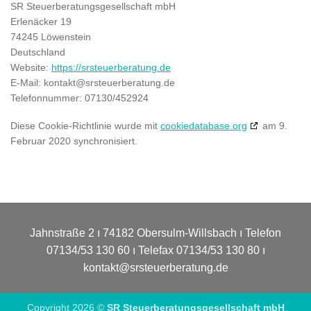
SR Steuerberatungsgesellschaft mbH
Erlenäcker 19
74245 Löwenstein
Deutschland
Website:
https://srsteuerberatung.de
E-Mail:
kontakt@
srsteuerberatung.de
Telefonnummer: 07130/452924
Diese Cookie-Richtlinie wurde mit
cookiedatabase.org
am 9.
Februar 2020 synchronisiert.
Jahnstraße 2 ı 74182 Obersulm-Willsbach ı Telefon
07134/53 130 60 ı Telefax 07134/53 130 80 ı
kontakt@srsteuerberatung.de
Copyright 2026 ©
SR Steuerberatungsgesellschaft mbH